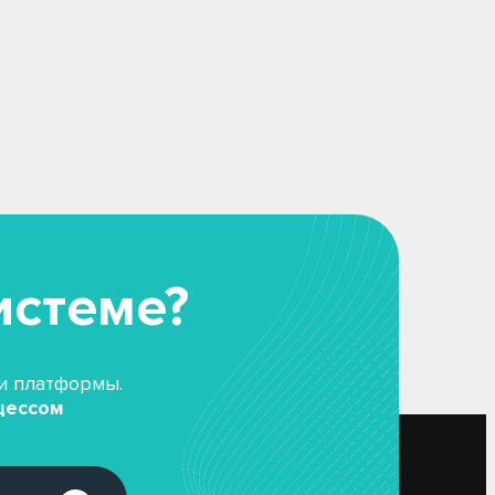
истеме?
ми платформы.
цессом