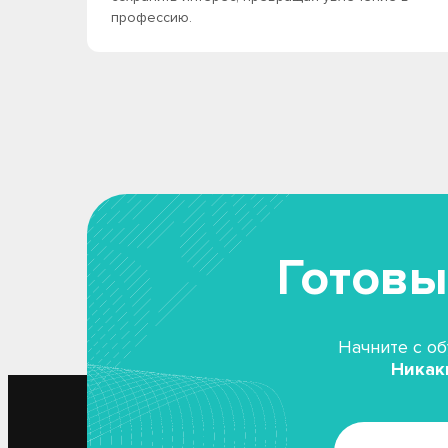
профессию.
Готовы
Начните с об
Никак